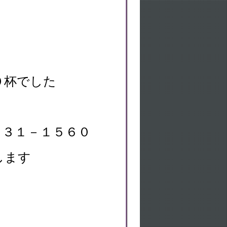
０杯でした
－３１－１５６０
します