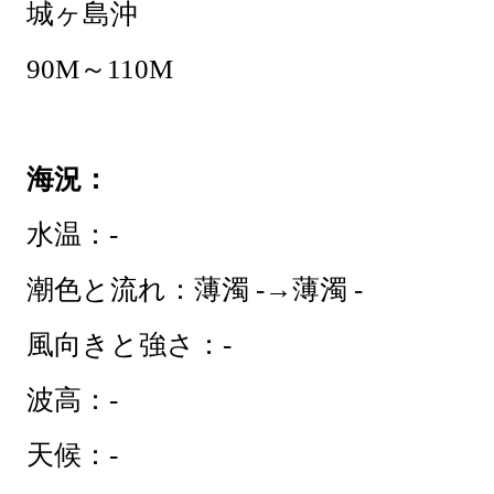
城ヶ島沖
90M～110M
海況：
水温：-
潮色と流れ：薄濁 -→薄濁 -
風向きと強さ：-
波高：-
天候：-