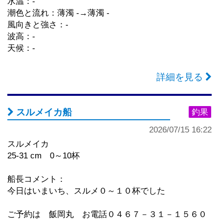
水温：-
潮色と流れ：薄濁 -→薄濁 -
風向きと強さ：-
波高：-
天候：-
詳細を見る
スルメイカ船
釣果
2026/07/15 16:22
スルメイカ
25-31 cm 0～10杯
船長コメント：
今日はいまいち、スルメ０～１０杯でした
ご予約は 飯岡丸 お電話０４６７－３１－１５６０