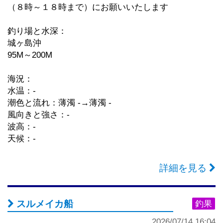
（８時～１８時まで）にお願いいたします
釣り場と水深：
城ヶ島沖
95M～200M
海況：
水温：-
潮色と流れ：薄濁 -→薄濁 -
風向きと強さ：-
波高：-
天候：-
詳細を見る
スルメイカ船
釣果
2026/07/14 16:04