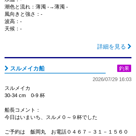
潮色と流れ：薄濁 -→薄濁 -
風向きと強さ：-
波高：-
天候：-
詳細を見る
スルメイカ船
釣果
2026/07/29 16:03
スルメイカ
30-34 cm 0-9 杯
船長コメント：
今日はいまいち、スルメ０～９杯でした
ご予約は 飯岡丸 お電話０４６７－３１－１５６０