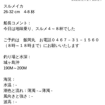
スルメイカ
26-32 cm 4-8 杯
船長コメント：
今日は地味乗り、スルメ４～８杯でした
ご予約は 飯岡丸 お電話０４６７－３１－１５６０
（８時～１８時まで）にお願いいたします
釣り場と水深：
城ヶ島沖
190M～200M
海況：
水温：-
潮色と流れ：薄濁 -→薄濁 -
風向きと強さ：-
波高：-