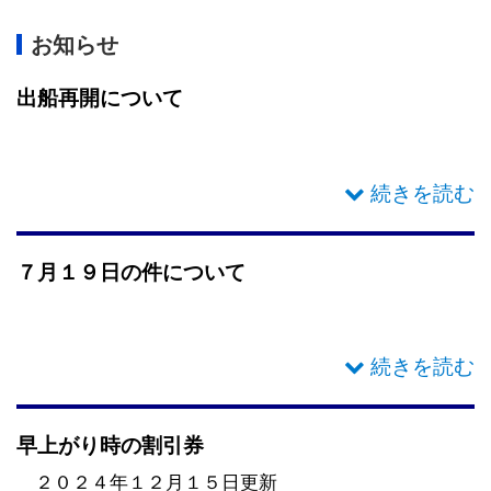
お知らせ
出船再開について
７月２５日土曜日よりイカ乗合船の出船再開させてい
ただきます
７月１９日の件について
本日ご乗船いただいたお客様にはご迷惑をおかけいた
しまして、誠に申し訳ございませんでした
数日お休みをいただき今回の件の対応を進めたいと思
早上がり時の割引券
います
２０２４年１２月１５日更新