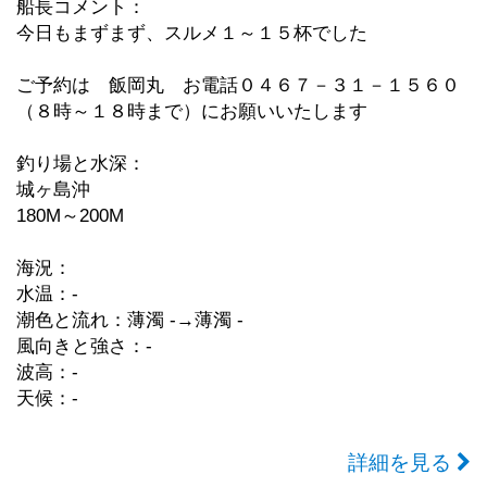
船長コメント：
今日もまずまず、スルメ１～１５杯でした
ご予約は 飯岡丸 お電話０４６７－３１－１５６０
（８時～１８時まで）にお願いいたします
釣り場と水深：
城ヶ島沖
180M～200M
海況：
水温：-
潮色と流れ：薄濁 -→薄濁 -
風向きと強さ：-
波高：-
天候：-
詳細を見る