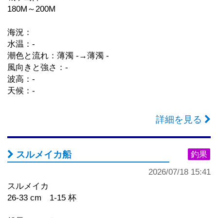
180M～200M
海況：
水温：-
潮色と流れ：薄濁 -→薄濁 -
風向きと強さ：-
波高：-
天候：-
詳細を見る
スルメイカ船
釣果
2026/07/18 15:41
スルメイカ
26-33 cm 1-15 杯