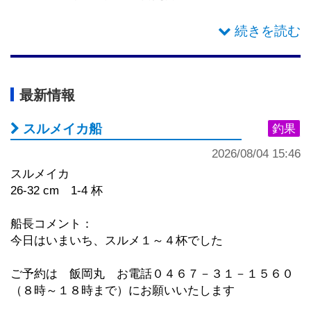
そしてご心配してくださった皆様にはお騒がせしてし
早上がりによりお渡しした割引券をお持ちの方へ
まい申し訳ございませんでした
・乗合船乗船で割引券をお持ちの方は発行日より半年
有効
最新情報
・仕立船に乗船で割引券をお持ちの方は発行日より１
年間有効
スルメイカ船
釣果
2026/08/04 15:46
とさせていただきます
スルメイカ
26-32 cm 1-4 杯
船長コメント：
今日はいまいち、スルメ１～４杯でした
ご予約は 飯岡丸 お電話０４６７－３１－１５６０
（８時～１８時まで）にお願いいたします