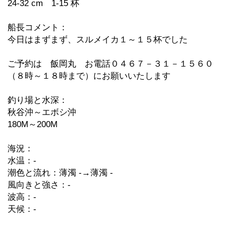
24-32 cm 1-15 杯
船長コメント：
今日はまずまず、スルメイカ１～１５杯でした
ご予約は 飯岡丸 お電話０４６７－３１－１５６０
（８時～１８時まで）にお願いいたします
釣り場と水深：
秋谷沖～エボシ沖
180M～200M
海況：
水温：-
潮色と流れ：薄濁 -→薄濁 -
風向きと強さ：-
波高：-
天候：-