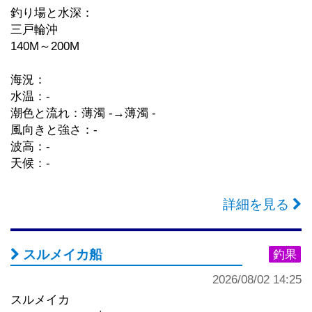
釣り場と水深：
三戸輪沖
140M～200M
海況：
水温：-
潮色と流れ：薄濁 -→薄濁 -
風向きと強さ：-
波高：-
天候：-
詳細を見る
スルメイカ船
釣果
2026/08/02 14:25
スルメイカ