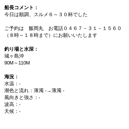
船長コメント：
今日は順調、スルメ６～３０杯でした
ご予約は 飯岡丸 お電話０４６７－３１－１５６０
（８時～１８時まで）にお願いいたします
釣り場と水深：
城ヶ島沖
90M～110M
海況：
水温：-
潮色と流れ：薄濁 -→薄濁 -
風向きと強さ：-
波高：-
天候：-