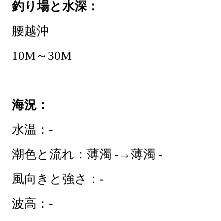
釣り場と水深：
腰越沖
10M～30M
海況：
水温：-
潮色と流れ：薄濁 -→薄濁 -
風向きと強さ：-
波高：-