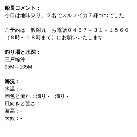
船長コメント：
今日は地味乗り、２名でスルメイカ７杯づつでした
ご予約は 飯岡丸 お電話０４６７－３１－１５６０
（８時～１８時まで）にお願いいたします
釣り場と水深：
三戸輪沖
95M～105M
海況：
水温：-
潮色と流れ：濁り -→濁り -
風向きと強さ：-
波高：-
天候：-