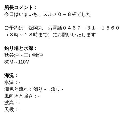
船長コメント：
今日はいまいち、スルメ０～８杯でした
ご予約は 飯岡丸 お電話０４６７－３１－１５６０
（８時～１８時まで）にお願いいたします
釣り場と水深：
秋谷沖～三戸輪沖
80M～110M
海況：
水温：-
潮色と流れ：濁り -→濁り -
風向きと強さ：-
波高：-
天候：-